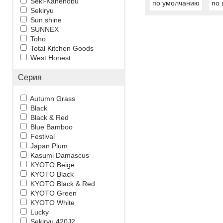
Seki-Kanenobu
по умолчанию
по 
Sekiryu
Sun shine
SUNNEX
Toho
Total Kitchen Goods
West Honest
Серия
Autumn Grass
Black
Black & Red
Blue Bamboo
Festival
Japan Plum
Kasumi Damascus
KYOTO Beige
KYOTO Black
KYOTO Black & Red
KYOTO Green
KYOTO White
Lucky
Sekiryu 420J2