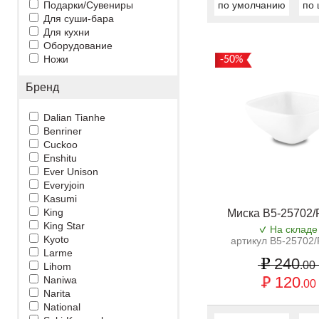
Подарки/Сувениры
по умолчанию
по 
Для суши-бара
Для кухни
Оборудование
Ножи
-50%
Бренд
Dalian Tianhe
Benriner
Cuckoo
Enshitu
Ever Unison
Everyjoin
Kasumi
King
Миска B5-25702
King Star
На складе
Kyoto
артикул B5-25702
Larme
240
.00
Lihom
120
Naniwa
.00
Narita
National