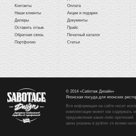
Контакты
Оплата
Наши клиенты
Акции и подарки
Дилеры
Документы
Оставить отзыв
Прайс
Обратная связь
Печатный каталог
Портфолио
Статьи
© 2014 «Саботаж Дизайн»
Японская посуда для японских ресто
Вся информация на сайте носит искл
комплектации может как содержать о
предъявления каких-либо претензий.
цены указаны в рублях со всеми нало