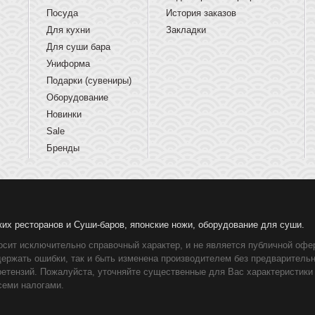
Посуда
История заказов
Для кухни
Закладки
Для суши бара
Униформа
Подарки (сувениры)
Оборудование
Новинки
Sale
Бренды
ких ресторанов и Суши-баров, японские ножи, оборудование для суши.
осит исключительно справочный характер, и не является публичной офер
держать ошибки, так и быть изменена производителем без предваритель
ретензий. Пожалуйста, уточняйте существенные для Вас характеристики
семи налогами.