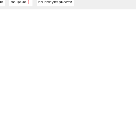
ию
по цене
по популярности