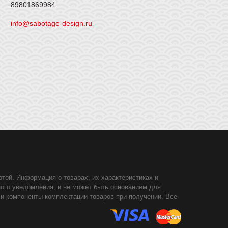
89801869984
info@sabotage-design.ru
той. Информация о товарах, их характеристиках и
ного уведомления, и не может быть основанием для
 и компоненты комплектации товаров при получении. Все