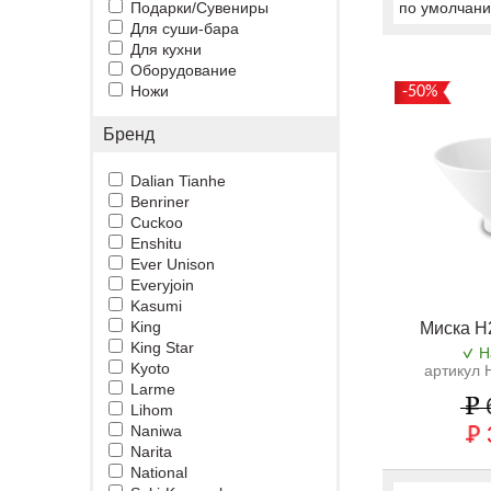
Подарки/Сувениры
по умолчан
Для суши-бара
Для кухни
Оборудование
Ножи
-50%
Бренд
Dalian Tianhe
Benriner
Cuckoo
Enshitu
Ever Unison
Everyjoin
Kasumi
King
Миска H
King Star
Н
Kyoto
артикул 
Larme
Lihom
Naniwa
Narita
National