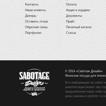
Контакты
Оплата
Наши клиенты
Акции и подарки
Дилеры
Документы
Оставить отзыв
Прайс
Обратная связь
Печатный каталог
Портфолио
Статьи
© 2014 «Саботаж Дизайн»
Японская посуда для японс
Вся информация на сайте н
комплектации может как со
предъявления каких-либо п
цены указаны в рублях со в