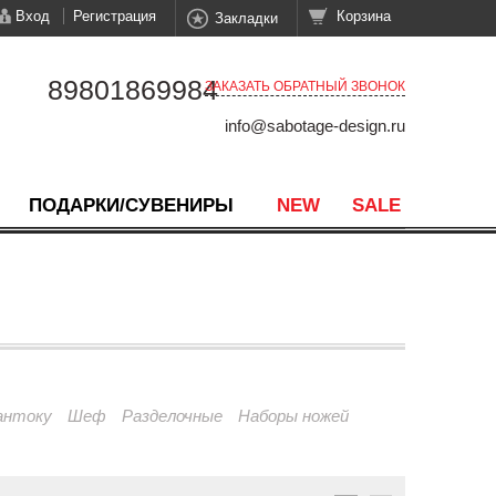
Вход
Регистрация
Корзина
Закладки
89801869984
ЗАКАЗАТЬ ОБРАТНЫЙ ЗВОНОК
info@sabotage-design.ru
ПОДАРКИ/СУВЕНИРЫ
NEW
SALE
антоку
Шеф
Разделочные
Наборы ножей