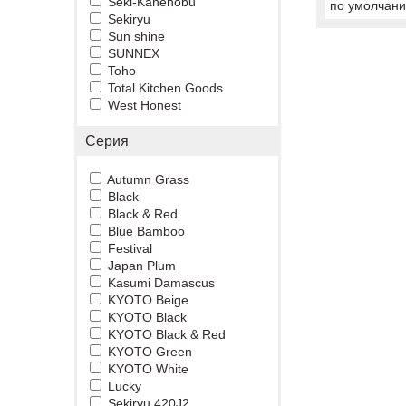
Seki-Kanenobu
по умолчан
Sekiryu
Sun shine
SUNNEX
Toho
Total Kitchen Goods
West Honest
Серия
Autumn Grass
Black
Black & Red
Blue Bamboo
Festival
Japan Plum
Kasumi Damascus
KYOTO Beige
KYOTO Black
KYOTO Black & Red
KYOTO Green
KYOTO White
Lucky
Sekiryu 420J2