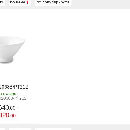
ию
по цене
по популярности
2068B/PT212
а складе
H2068B/PT212
640
.00
320
.00