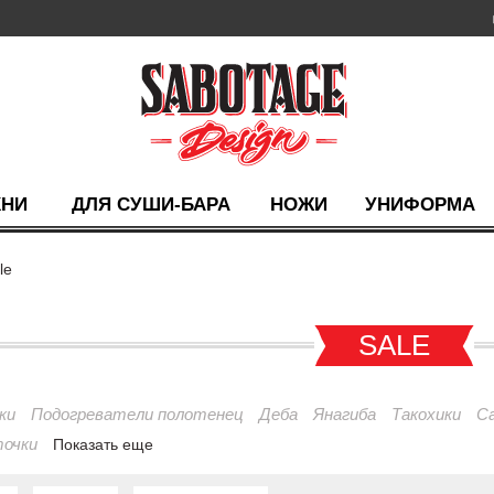
ХНИ
ДЛЯ СУШИ-БАРА
НОЖИ
УНИФОРМА
le
SALE
ки
Подогреватели полотенец
Деба
Янагиба
Такохики
С
точки
Показать еще