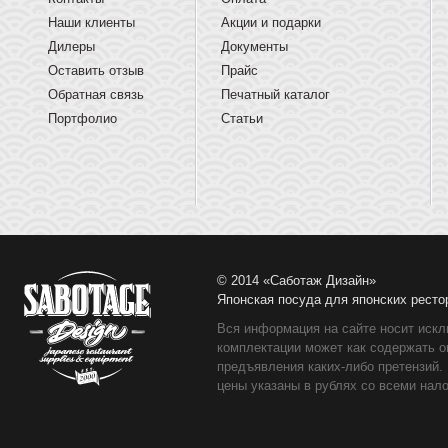
Наши клиенты
Акции и подарки
Дилеры
Документы
Оставить отзыв
Прайс
Обратная связь
Печатный каталог
Портфолио
Статьи
© 2014 «Саботаж Дизайн»
Японская посуда для японских ресто
Вся информация на сайте носит искл
комплектации может как содержать о
предъявления каких-либо претензий.
цены указаны в рублях со всеми нало