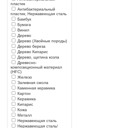
пластик
Антибактериальный
пластик, Нержавеющая сталь
Бамбук
Бумага
Винил
Дерево
Дерево (Хвойные породы)
Дерево береза
Дерево Кипарис
Дерево, щетина козла
Древесно-
композиционный материал
(HFC)
Железо
Заливная смола
Каменная керамика
Картон
Керамика
Кипарис
Кожа
Металл
Нержавеющая сталь
Нержавеющая сталь/