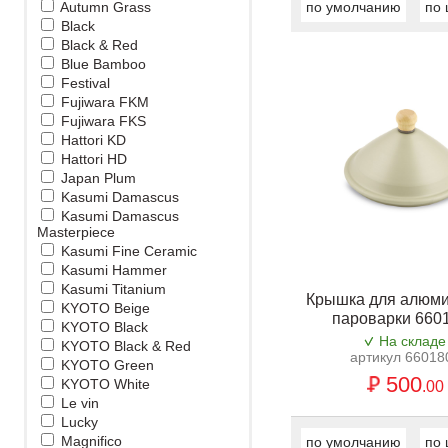
Autumn Grass
по умолчанию
по 
Black
Black & Red
Blue Bamboo
Festival
Fujiwara FKM
Fujiwara FKS
Hattori KD
Hattori HD
Japan Plum
Kasumi Damascus
Kasumi Damascus
Masterpiece
Kasumi Fine Ceramic
Kasumi Hammer
Kasumi Titanium
Крышка для алюм
KYOTO Beige
пароварки 660
KYOTO Black
На складе
KYOTO Black & Red
артикул 66018
KYOTO Green
500
KYOTO White
.00
Le vin
Lucky
Magnifico
по умолчанию
по 