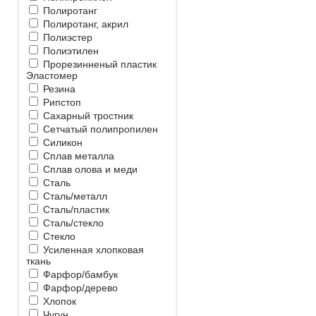
Полиротанг
Полиротанг, акрил
Полиэстер
Полиэтилен
Прорезинненый пластик
Эластомер
Резина
Рипстоп
Сахарный тростник
Сетчатый полипропилен
Силикон
Сплав металла
Сплав олова и меди
Сталь
Сталь/металл
Сталь/пластик
Сталь/стекло
Стекло
Усиленная хлопковая
ткань
Фарфор/бамбук
Фарфор/дерево
Хлопок
Чугун