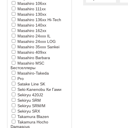
Masahiro 106xx
Masahiro 111xx
Masahiro 130xx
Masahiro 136xx Hi-Tech
Masahiro 140xx
Masahiro 162xx
Masahiro 24xxx IL
Masahiro 24xxx LOG
Masahiro 35xxx Sankei
Masahiro 409xx
Masahiro Barbara
Masahiro MSС
Бестселлеры
Masahiro-Takeda
Pro
Satake Line SK
Seki-Kanenobu Ки Гами
Sekiryu 420J2
Sekiryu SRM
Sekiryu SRM/M
Sekiryu SRX
Takamura Blazen
Takamura Hocho
Damascus