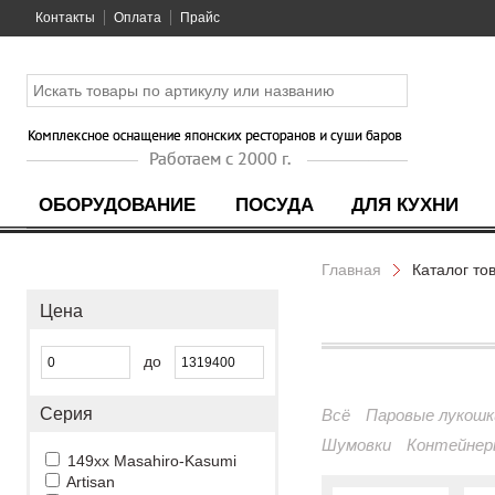
Контакты
Оплата
Прайс
ОБОРУДОВАНИЕ
ПОСУДА
ДЛЯ КУХНИ
Главная
Каталог то
Цена
до
Серия
Всё
Паровые лукошк
Шумовки
Контейнер
149xx Masahiro-Kasumi
Artisan