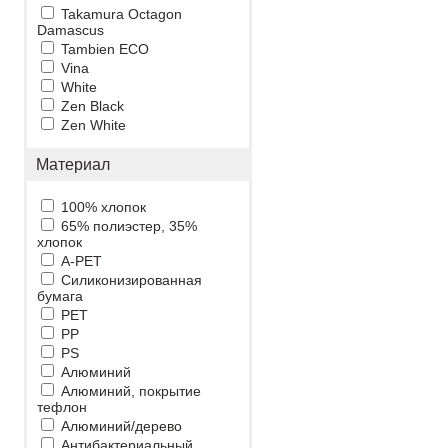
Takamura Octagon
Damascus
Tambien ECO
Vina
White
Zen Black
Zen White
Материал
100% хлопок
65% полиэстер, 35%
хлопок
A-PET
Cиликонизированная
бумага
PET
PP
PS
Алюминий
Алюминий, покрытие
тефлон
Алюминий/дерево
Антибактериальный