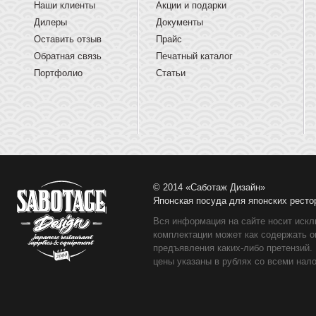
Наши клиенты
Акции и подарки
Дилеры
Документы
Оставить отзыв
Прайс
Обратная связь
Печатный каталог
Портфолио
Статьи
© 2014 «Саботаж Дизайн»
Японская посуда для японских ресто
Вся информация на сайте носит искл
комплектации может как содержать о
предъявления каких-либо претензий.
цены указаны в рублях со всеми нало