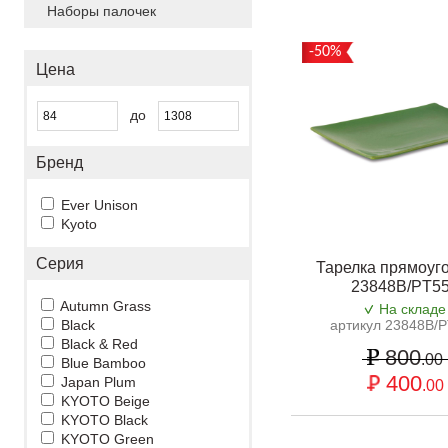
Наборы палочек
-50%
Цена
до
Бренд
Ever Unison
Kyoto
Серия
Тарелка прямоуг
23848В/PT5
Autumn Grass
На складе
Black
артикул 23848B/
Black & Red
800
.00
Blue Bamboo
400
Japan Plum
.00
KYOTO Beige
KYOTO Black
KYOTO Green