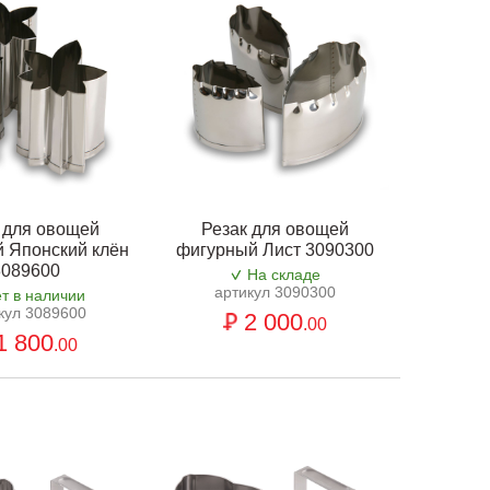
 для овощей
Резак для овощей
 Японский клён
фигурный Лист 3090300
3089600
На складе
артикул 3090300
т в наличии
кул 3089600
2 000
.00
1 800
.00