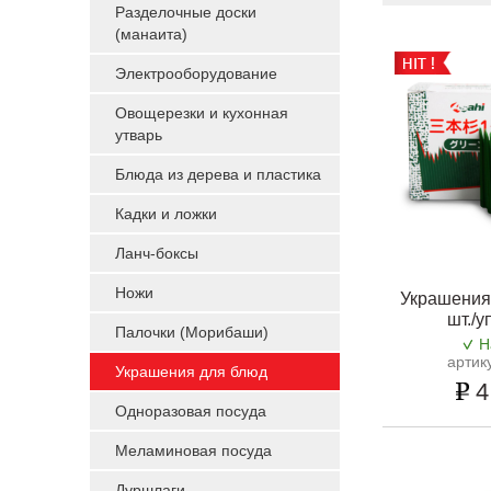
Разделочные доски
(манаита)
Электрооборудование
Овощерезки и кухонная
утварь
Блюда из дерева и пластика
Кадки и ложки
Ланч-боксы
Ножи
Украшения
шт./у
Палочки (Морибаши)
Н
артик
Украшения для блюд
4
Одноразовая посуда
Меламиновая посуда
Дуршлаги