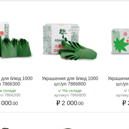
 для блюд 1000
Украшения для блюд 1000
Украшени
п 7866300
шт./уп 7866800
шт./у
а складе
На складе
ул 7866300
артикул 7866800
артику
 000
2 000
.00
.00