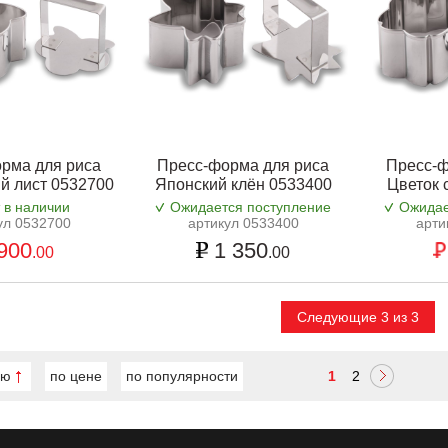
рма для риса
Пресс-форма для риса
Пресс-ф
й лист 0532700
Японский клён 0533400
Цветок 
 в наличии
Ожидается поступление
Ожидае
ул 0532700
артикул 0533400
арти
900
1 350
.00
.00
Следующие 3 из 3
ию
по цене
по популярности
1
2