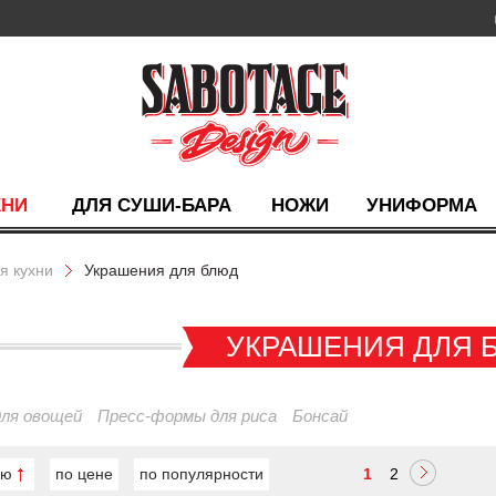
ХНИ
ДЛЯ СУШИ-БАРА
НОЖИ
УНИФОРМА
я кухни
Украшения для блюд
УКРАШЕНИЯ ДЛЯ 
для овощей
Пресс-формы для риса
Бонсай
ию
по цене
по популярности
1
2