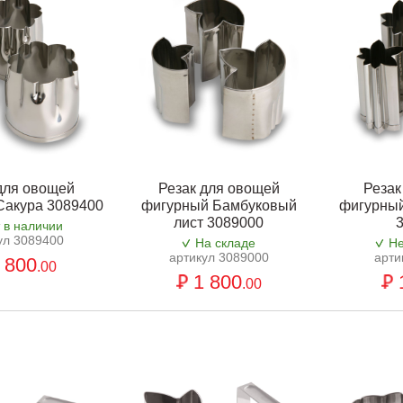
для овощей
Резак для овощей
Резак
Сакура 3089400
фигурный Бамбуковый
фигурный
лист 3089000
 в наличии
ул 3089400
На складе
Не
артикул 3089000
арти
 800
.00
1 800
.00