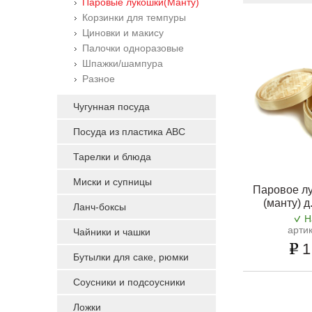
Паровые лукошки(Манту)
Корзинки для темпуры
Циновки и макису
Палочки одноразовые
Шпажки/шампура
Разное
Чугунная посуда
Посуда из пластика ABC
Тарелки и блюда
Миски и супницы
Паровое лу
(манту) д
Ланч-боксы
Н
арти
Чайники и чашки
1
Бутылки для саке, рюмки
Соусники и подсоусники
Ложки