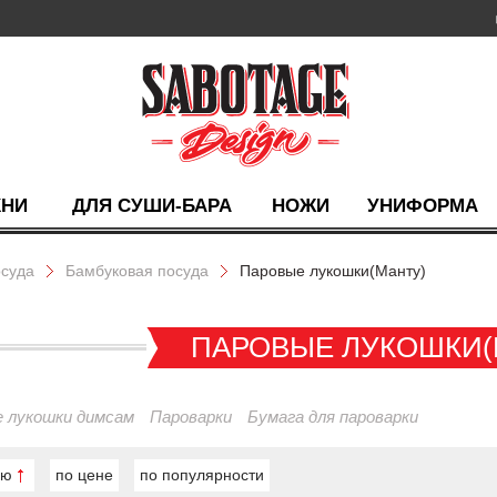
ХНИ
ДЛЯ СУШИ-БАРА
НОЖИ
УНИФОРМА
суда
Бамбуковая посуда
Паровые лукошки(Манту)
ПАРОВЫЕ ЛУКОШКИ(
 лукошки димсам
Пароварки
Бумага для пароварки
ию
по цене
по популярности