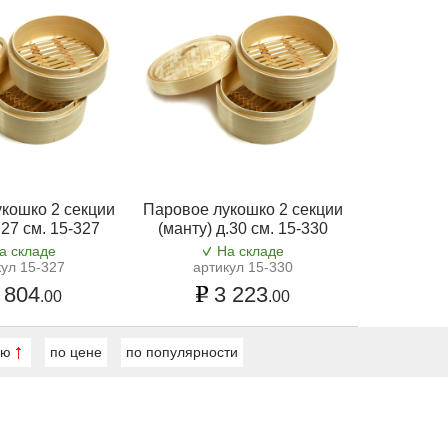
кошко 2 секции
Паровое лукошко 2 секции
.27 см. 15-327
(манту) д.30 см. 15-330
а складе
На складе
кул 15-327
артикул 15-330
 804
3 223
.00
.00
ию
по цене
по популярности