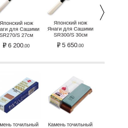
Японский нож
Японский н
Японский нож
Янаги для Сашими
"SEKIRYU"
аги для Сашими
SR300/S 30см
SR270/S 27см
3 1
5 650
6 200
.00
.00
мень точильный
Камень точильный