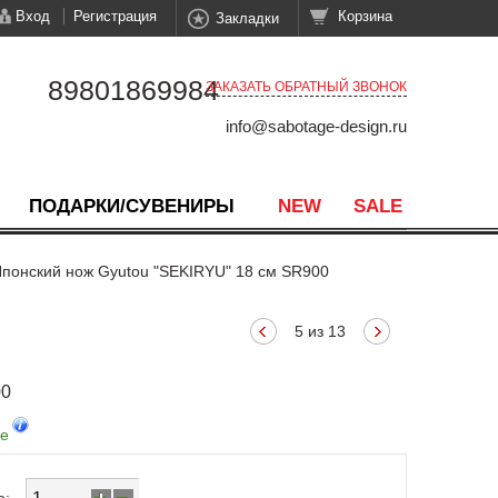
Вход
Регистрация
Корзина
Закладки
89801869984
ЗАКАЗАТЬ ОБРАТНЫЙ ЗВОНОК
info@sabotage-design.ru
ПОДАРКИ/СУВЕНИРЫ
NEW
SALE
понский нож Gyutou "SEKIRYU" 18 см SR900
5 из 13
00
де