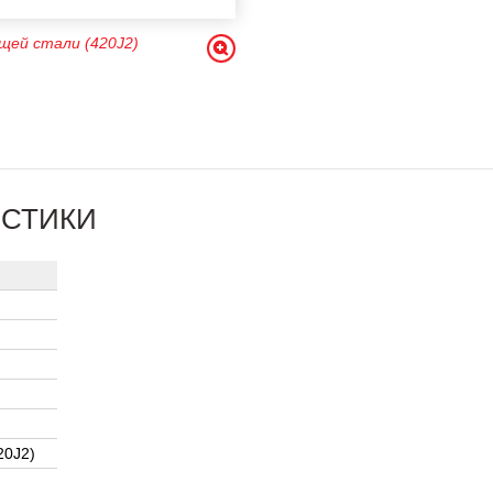
щей стали (420J2)
ИСТИКИ
20J2)