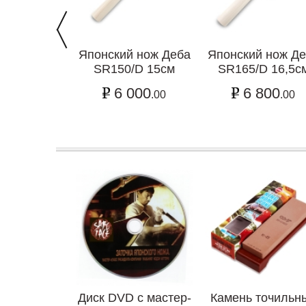
Японский нож Деба
Японский нож Д
SR150/D 15см
SR165/D 16,5с
6 000
6 800
.00
.00
Диск DVD с мастер-
Камень точильн