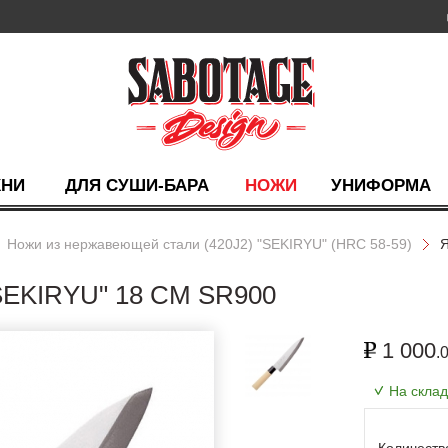
ХНИ
ДЛЯ СУШИ-БАРА
НОЖИ
УНИФОРМА
Ножи из нержавеющей стали (420J2) "SEKIRYU" (HRC 58-59)
Я
KIRYU" 18 СМ SR900
1 000
.
На скла