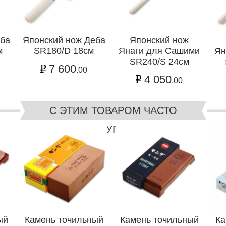
еба
Японский нож Деба
Японский нож
м
SR180/D 18см
Янаги для Сашими
Ян
SR240/S 24см
7 600
.00
4 050
.00
С ЭТИМ ТОВАРОМ ЧАСТО
ПОКУПАЮТ
ый
Камень точильный
Камень точильный
Ка