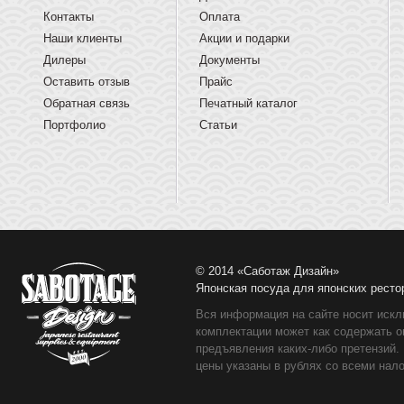
Контакты
Оплата
Наши клиенты
Акции и подарки
Дилеры
Документы
Оставить отзыв
Прайс
Обратная связь
Печатный каталог
Портфолио
Статьи
© 2014 «Саботаж Дизайн»
Японская посуда для японских ресто
Вся информация на сайте носит искл
комплектации может как содержать о
предъявления каких-либо претензий.
цены указаны в рублях со всеми нало