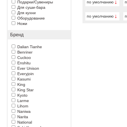
Подарки/Сувениры
по умолчанию
п
Для суши-бара
Для кухни
по умолчанию
п
Оборудование
Ножи
Бренд
Dalian Tianhe
Benriner
Cuckoo
Enshitu
Ever Unison
Everyjoin
Kasumi
King
King Star
Kyoto
Larme
Lihom
Naniwa
Narita
National