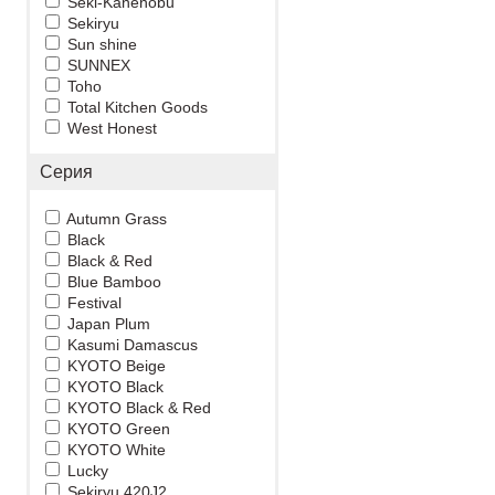
Seki-Kanenobu
Sekiryu
Sun shine
SUNNEX
Toho
Total Kitchen Goods
West Honest
Серия
Autumn Grass
Black
Black & Red
Blue Bamboo
Festival
Japan Plum
Kasumi Damascus
KYOTO Beige
KYOTO Black
KYOTO Black & Red
KYOTO Green
KYOTO White
Lucky
Sekiryu 420J2