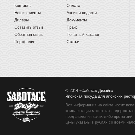
Контакты
Оплата
Наши клиенты
Акции и подарки
Дилеры
Документы
Оставить отзыв
Прайс
Обратная связь
Печатный каталог
Портфолио
Статьи
© 2014 «Саботаж Дизайн»
Японская посуда для японских ресто
Вся информация на сайте носит искл
комплектации может как содержать о
предъявления каких-либо претензий.
цены указаны в рублях со всеми нало