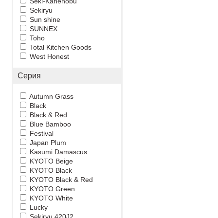
Seki-Kanenobu
Sekiryu
Sun shine
SUNNEX
Toho
Total Kitchen Goods
West Honest
Серия
Autumn Grass
Black
Black & Red
Blue Bamboo
Festival
Japan Plum
Kasumi Damascus
KYOTO Beige
KYOTO Black
KYOTO Black & Red
KYOTO Green
KYOTO White
Lucky
Sekiryu 420J2