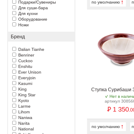
Подарки/Сувениры
по умолчанию
п
Для суши-бара
Для кухни
Оборудование
Ножи
Бренд
Dalian Tianhe
Benriner
Cuckoo
Enshitu
Ever Unison
Everyjoin
Kasumi
King
Ступка Сурибаши 
King Star
Нет в налич
Kyoto
артикул 30856
Larme
1 350
.0
Lihom
Naniwa
Narita
по умолчанию
п
National