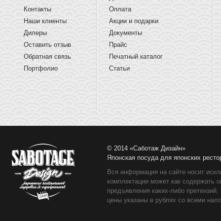
Контакты
Оплата
Наши клиенты
Акции и подарки
Дилеры
Документы
Оставить отзыв
Прайс
Обратная связь
Печатный каталог
Портфолио
Статьи
© 2014 «Саботаж Дизайн»
Японская посуда для японских ресто
Вся информация на сайте носит искл
комплектации может как содержать о
предъявления каких-либо претензий.
цены указаны в рублях со всеми нало