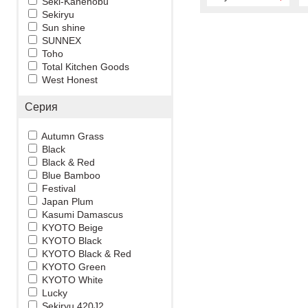
Seki-Kanenobu
Sekiryu
Sun shine
SUNNEX
Toho
Total Kitchen Goods
West Honest
Серия
Autumn Grass
Black
Black & Red
Blue Bamboo
Festival
Japan Plum
Kasumi Damascus
KYOTO Beige
KYOTO Black
KYOTO Black & Red
KYOTO Green
KYOTO White
Lucky
Sekiryu 420J2