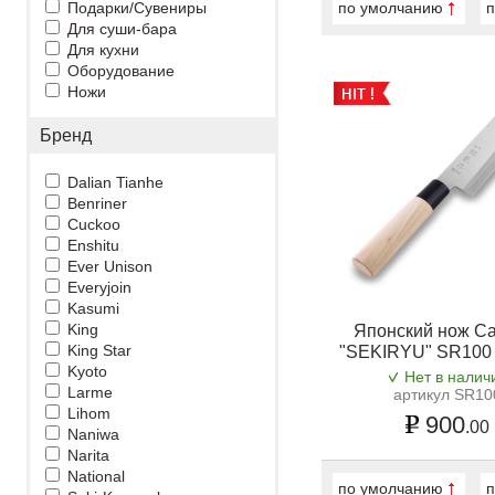
Подарки/Сувениры
по умолчанию
п
Для суши-бара
Для кухни
Оборудование
Ножи
Бренд
Dalian Tianhe
Benriner
Cuckoo
Enshitu
Ever Unison
Everyjoin
Kasumi
King
Японский нож Са
King Star
"SEKIRYU" SR100 
Kyoto
Нет в налич
Larme
артикул SR10
Lihom
900
.00
Naniwa
Narita
National
по умолчанию
п