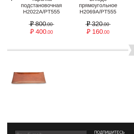
подстановочная
прямоугольное
H2022A/PT555
H2069A/PT555
800
320
.00
.00
400
160
.00
.00
ПОДПИШИТЕСЬ