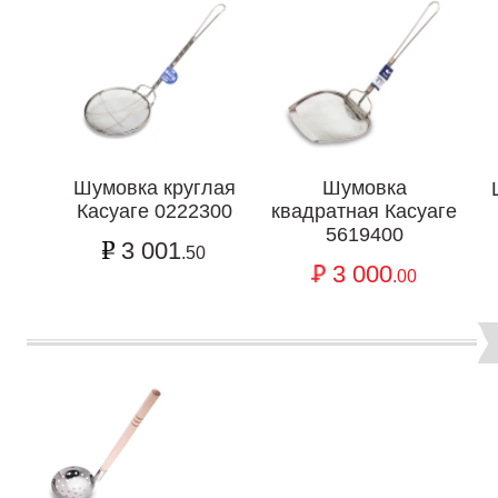
Шумовка круглая
Шумовка
Касуаге 0222300
квадратная Касуаге
5619400
3 001
.50
3 000
.00