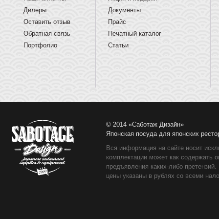
Дилеры
Документы
Оставить отзыв
Прайс
Обратная связь
Печатный каталог
Портфолио
Статьи
© 2014 «Саботаж Дизайн»
Японская посуда для японских ресто
Вся информация на сайте носит искл
комплектации может как содержать о
предъявления каких-либо претензий.
цены указаны в рублях со всеми нало