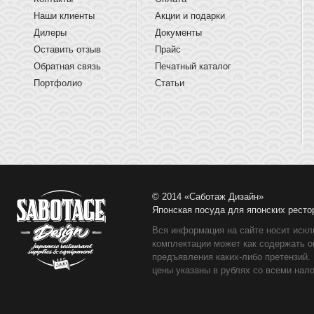
Наши клиенты
Акции и подарки
Дилеры
Документы
Оставить отзыв
Прайс
Обратная связь
Печатный каталог
Портфолио
Статьи
© 2014 «Саботаж Дизайн»
Японская посуда для японских ресто
Вся информация на сайте носит искл
комплектации может как содержать о
предъявления каких-либо претензий.
цены указаны в рублях со всеми нало