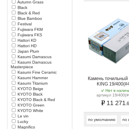
Autumn Grass
Black
Black & Red
Blue Bamboo
Festival
Fujiwara FKM
Fujiwara FKS
Hattori KD
Hattori HD
Japan Plum
Kasumi Damascus
Kasumi Damascus
Masterpiece
Kasumi Fine Ceramic
Kasumi Hammer
Камень точильный
Kasumi Titanium
KING 19/400(#
KYOTO Beige
Нет в налич
KYOTO Black
артикул 19/400(#
KYOTO Black & Red
11 271
.
KYOTO Green
KYOTO White
Le vin
по умолчанию
по 
Lucky
Magnifico