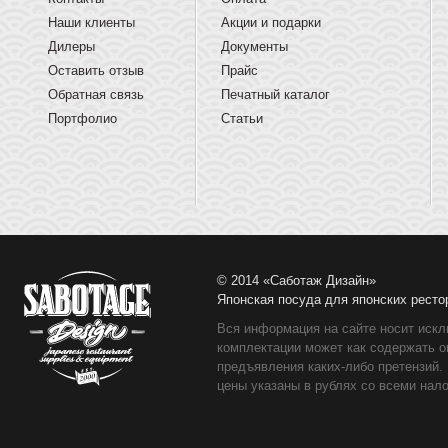
Наши клиенты
Акции и подарки
Дилеры
Документы
Оставить отзыв
Прайс
Обратная связь
Печатный каталог
Портфолио
Статьи
© 2014 «Саботаж Дизайн»
Японская посуда для японских ресто
Вся информация на сайте носит искл
комплектации может как содержать о
предъявления каких-либо претензий.
цены указаны в рублях со всеми нало