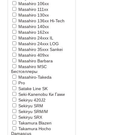
Masahiro 106xx
Masahiro 111xx
Masahiro 130xx
Masahiro 136xx Hi-Tech
Masahiro 140xx
Masahiro 162xx
Masahiro 24xxx IL
Masahiro 24xxx LOG
Masahiro 35xxx Sankei
Masahiro 409xx
Masahiro Barbara
Masahiro MSС
Бестселлеры
Masahiro-Takeda
Pro
Satake Line SK
Seki-Kanenobu Ки Гами
Sekiryu 420J2
Sekiryu SRM
Sekiryu SRM/M
Sekiryu SRX
Takamura Blazen
Takamura Hocho
Damascus