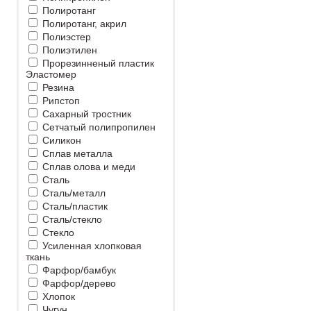
Полиротанг
Полиротанг, акрил
Полиэстер
Полиэтилен
Прорезинненый пластик
Эластомер
Резина
Рипстоп
Сахарный тростник
Сетчатый полипропилен
Силикон
Сплав металла
Сплав олова и меди
Сталь
Сталь/металл
Сталь/пластик
Сталь/стекло
Стекло
Усиленная хлопковая
ткань
Фарфор/бамбук
Фарфор/дерево
Хлопок
Чугун