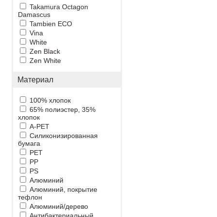
Takamura Octagon
Damascus
Tambien ECO
Vina
White
Zen Black
Zen White
Материал
100% хлопок
65% полиэстер, 35%
хлопок
A-PET
Cиликонизированная
бумага
PET
PP
PS
Алюминий
Алюминий, покрытие
тефлон
Алюминий/дерево
Антибактериальный