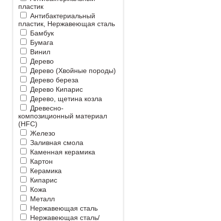
пластик
Антибактериальный
пластик, Нержавеющая сталь
Бамбук
Бумага
Винил
Дерево
Дерево (Хвойные породы)
Дерево береза
Дерево Кипарис
Дерево, щетина козла
Древесно-
композиционный материал
(HFC)
Железо
Заливная смола
Каменная керамика
Картон
Керамика
Кипарис
Кожа
Металл
Нержавеющая сталь
Нержавеющая сталь/