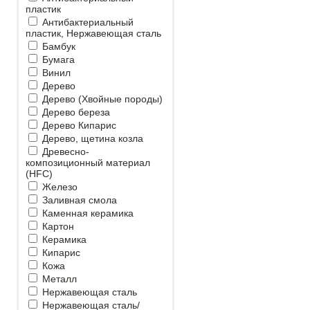
пластик
Антибактериальный
пластик, Нержавеющая сталь
Бамбук
Бумага
Винил
Дерево
Дерево (Хвойные породы)
Дерево береза
Дерево Кипарис
Дерево, щетина козла
Древесно-
композиционный материал
(HFC)
Железо
Заливная смола
Каменная керамика
Картон
Керамика
Кипарис
Кожа
Металл
Нержавеющая сталь
Нержавеющая сталь/