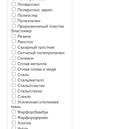
Полиротанг
Полиротанг, акрил
Полиэстер
Полиэтилен
Прорезинненый пластик
Эластомер
Резина
Рипстоп
Сахарный тростник
Сетчатый полипропилен
Силикон
Сплав металла
Сплав олова и меди
Сталь
Сталь/металл
Сталь/пластик
Сталь/стекло
Стекло
Усиленная хлопковая
ткань
Фарфор/бамбук
Фарфор/дерево
Хлопок
Чугун