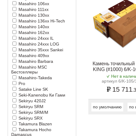
Masahiro 106xx
Masahiro 111xx
Masahiro 130xx
Masahiro 136xx Hi-Tech
Masahiro 140xx
Masahiro 162xx
Masahiro 24xxx IL
Masahiro 24xxx LOG
Masahiro 35xxx Sankei
Masahiro 409xx
Masahiro Barbara
Камень точильный
Masahiro MSС
KING (#1000) 6/K-
Бестселлеры
Нет в налич
Masahiro-Takeda
артикул 6/K-105/
Pro
15 711
Satake Line SK
.
Seki-Kanenobu Ки Гами
Sekiryu 420J2
Sekiryu SRM
по умолчанию
по 
Sekiryu SRM/M
Sekiryu SRX
Takamura Blazen
Takamura Hocho
Damascus