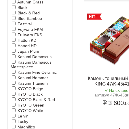
Autumn Grass
Black
Black & Red
Blue Bamboo
Festival
Fujiwara FKM
Fujiwara FKS
Hattori KD
Hattori HD
Japan Plum
Kasumi Damascus
Kasumi Damascus
Masterpiece
Kasumi Fine Ceramic
Kasumi Hammer
Камень точильный
Kasumi Titanium
KING 47/K-45(#
KYOTO Beige
На складе
KYOTO Black
артикул 47/K-45(#
KYOTO Black & Red
3 600
.0
KYOTO Green
KYOTO White
Le vin
Lucky
Magnifico