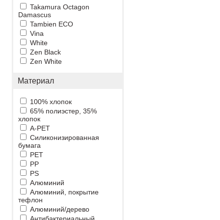
Takamura Octagon
Damascus
Tambien ECO
Vina
White
Zen Black
Zen White
Материал
100% хлопок
65% полиэстер, 35%
хлопок
A-PET
Cиликонизированная
бумага
PET
PP
PS
Алюминий
Алюминий, покрытие
тефлон
Алюминий/дерево
Антибактериальный