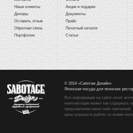
Наши клиенты
Акции и подарки
Дилеры
Документы
Оставить отзыв
Прайс
Обратная связь
Печатный каталог
Портфолио
Статьи
© 2014 «Саботаж Дизайн»
Японская посуда для японских ресто
Вся информация на сайте носит искл
комплектации может как содержать о
предъявления каких-либо претензий.
цены указаны в рублях со всеми нало