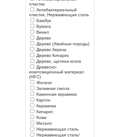
пластик
Антибактериальный
пластик, Нержавеющая сталь
Бамбук
Бумага
Винил
Дерево
Дерево (Хвойные породы)
Дерево береза
Дерево Кипарис
Дерево, щетина козла
Древесно-
композиционный материал
(HFC)
Железо
Заливная смола
Каменная керамика
Картон
Керамика
Кипарис
Кожа
Металл
Нержавеющая сталь
Нержавеющая сталь/