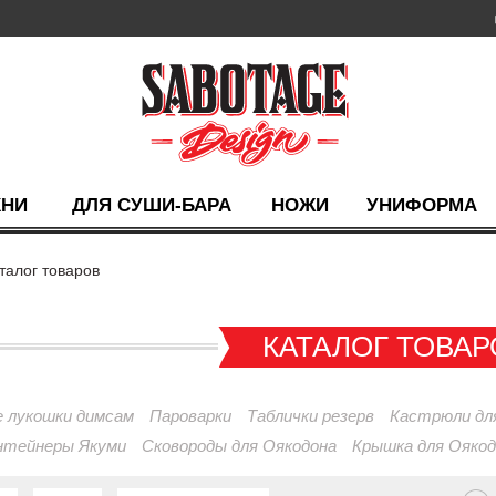
ХНИ
ДЛЯ СУШИ-БАРА
НОЖИ
УНИФОРМА
талог товаров
КАТАЛОГ ТОВАР
 лукошки димсам
Пароварки
Таблички резерв
Кастрюли дл
нтейнеры Якуми
Сковороды для Оякодона
Крышка для Оякод