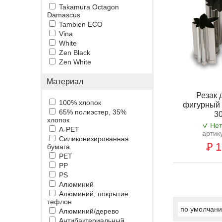
Takamura Octagon
Damascus
Tambien ECO
Vina
White
Zen Black
Zen White
Материал
Резак 
100% хлопок
фигурный 
65% полиэстер, 35%
3
хлопок
Нет
A-PET
артик
Cиликонизированная
1
бумага
PET
PP
PS
Алюминий
Алюминий, покрытие
тефлон
по умолчан
Алюминий/дерево
Антибактериальный