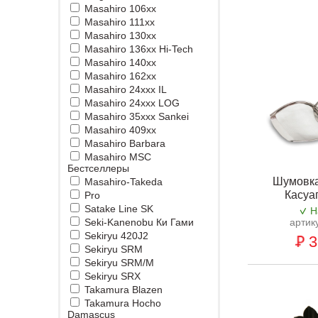
Masahiro 106xx
Masahiro 111xx
Masahiro 130xx
Masahiro 136xx Hi-Tech
Masahiro 140xx
Masahiro 162xx
Masahiro 24xxx IL
Masahiro 24xxx LOG
Masahiro 35xxx Sankei
Masahiro 409xx
Masahiro Barbara
Masahiro MSС
Бестселлеры
Шумовка
Masahiro-Takeda
Касуа
Pro
Satake Line SK
Н
Seki-Kanenobu Ки Гами
артик
Sekiryu 420J2
3
Sekiryu SRM
Sekiryu SRM/M
Sekiryu SRX
Takamura Blazen
Takamura Hocho
Damascus