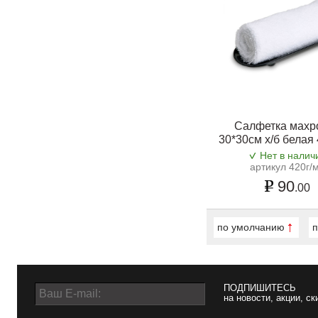
Салфетка махр
30*30см х/б белая
Нет в налич
артикул 420г/
90
.00
по умолчанию
п
ПОДПИШИТЕСЬ
на новости, акции, ск