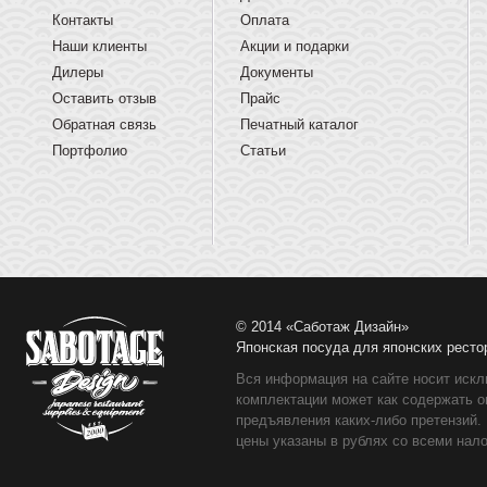
Контакты
Оплата
Наши клиенты
Акции и подарки
Дилеры
Документы
Оставить отзыв
Прайс
Обратная связь
Печатный каталог
Портфолио
Статьи
© 2014 «Саботаж Дизайн»
Японская посуда для японских ресто
Вся информация на сайте носит искл
комплектации может как содержать о
предъявления каких-либо претензий.
цены указаны в рублях со всеми нало