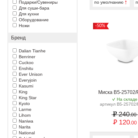
Подарки/Сувениры
по умолчанию
п
Для суши-бара
Для кухни
Оборудование
Ножи
-50%
Бренд
Dalian Tianhe
Benriner
Cuckoo
Enshitu
Ever Unison
Everyjoin
Kasumi
King
Миска B5-25702
King Star
На складе
Kyoto
артикул B5-25702
Larme
240
.00
Lihom
120
Naniwa
.00
Narita
National