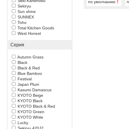
Seki-Kanenobu
по умолчанию
п
Sekiryu
Sun shine
SUNNEX
Toho
Total Kitchen Goods
West Honest
Серия
Autumn Grass
Black
Black & Red
Blue Bamboo
Festival
Japan Plum
Kasumi Damascus
KYOTO Beige
KYOTO Black
KYOTO Black & Red
KYOTO Green
KYOTO White
Lucky
Sekiryu 420J2