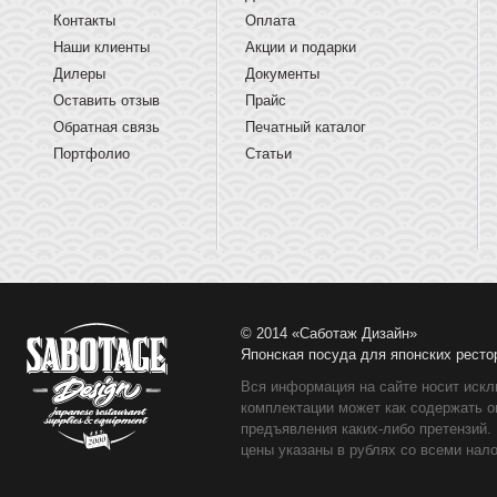
Контакты
Оплата
Наши клиенты
Акции и подарки
Дилеры
Документы
Оставить отзыв
Прайс
Обратная связь
Печатный каталог
Портфолио
Статьи
© 2014 «Саботаж Дизайн»
Японская посуда для японских ресто
Вся информация на сайте носит искл
комплектации может как содержать о
предъявления каких-либо претензий.
цены указаны в рублях со всеми нало