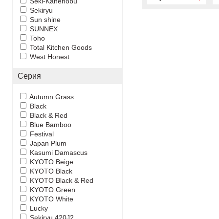
Seki-Kanenobu
Sekiryu
Sun shine
SUNNEX
Toho
Total Kitchen Goods
West Honest
Серия
Autumn Grass
Black
Black & Red
Blue Bamboo
Festival
Japan Plum
Kasumi Damascus
KYOTO Beige
KYOTO Black
KYOTO Black & Red
KYOTO Green
KYOTO White
Lucky
Sekiryu 420J2