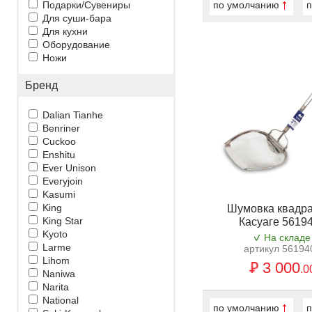
Подарки/Сувениры
по умолчанию
п
Для суши-бара
Для кухни
Оборудование
Ножи
Бренд
Dalian Tianhe
Benriner
Cuckoo
Enshitu
Ever Unison
Everyjoin
Kasumi
King
Шумовка квадр
King Star
Касуаге 5619
Kyoto
На складе
Larme
артикул 56194
Lihom
3 000
.0
Naniwa
Narita
National
по умолчанию
п