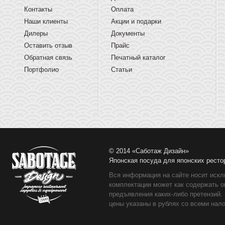
Контакты
Оплата
Наши клиенты
Акции и подарки
Дилеры
Документы
Оставить отзыв
Прайс
Обратная связь
Печатный каталог
Портфолио
Статьи
© 2014 «Саботаж Дизайн»
Японская посуда для японских ресто
Вся информация на сайте носит искл
комплектации может как содержать о
предъявления каких-либо претензий.
цены указаны в рублях со всеми нало