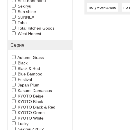
Seki-Kanenobu
Sekiryu
по умолчанию
по 
Sun shine
SUNNEX
Toho
Total Kitchen Goods
West Honest
Серия
Autumn Grass
Black
Black & Red
Blue Bamboo
Festival
Japan Plum
Kasumi Damascus
KYOTO Beige
KYOTO Black
KYOTO Black & Red
KYOTO Green
KYOTO White
Lucky
Sekiryu 420J2