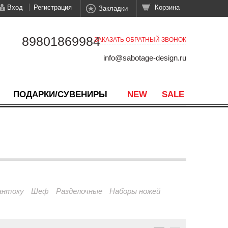
Вход
Регистрация
Корзина
Закладки
89801869984
ЗАКАЗАТЬ ОБРАТНЫЙ ЗВОНОК
info@sabotage-design.ru
ПОДАРКИ/СУВЕНИРЫ
NEW
SALE
антоку
Шеф
Разделочные
Наборы ножей