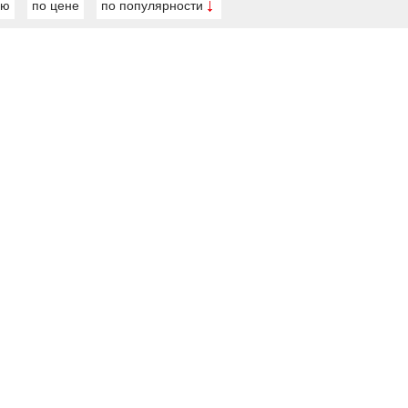
ию
по цене
по популярности