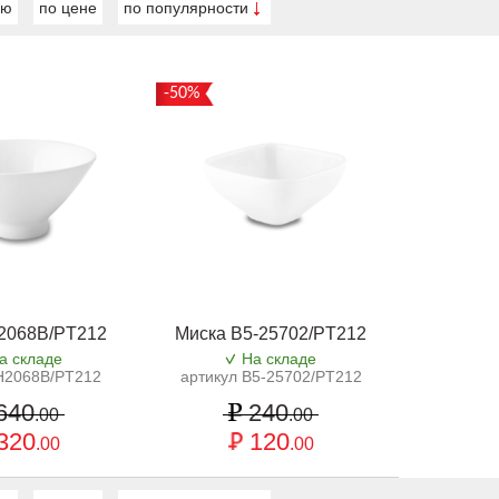
ию
по цене
по популярности
-50%
2068B/PT212
Миска B5-25702/PT212
а складе
На складе
H2068B/PT212
артикул B5-25702/PT212
640
240
.00
.00
320
120
.00
.00