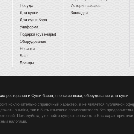
Посуда
История заказов
Для кухни
Закладки
Для суши бара
Униформа
Подарки (сувениры)
Оборудование
Новинки
Sale
Бренды
ких ресторанов и Суши-баров, японские ножи, оборудование для суши.
осит исключительно справочный характер, и не является публичной офер
держать ошибки, так и быть изменена производителем без предваритель
ретензий. Пожалуйста, уточняйте существенные для Вас характеристики
семи налогами.