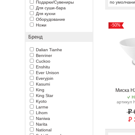
Подарки/Сувениры
по умолчан
Для суши-бара
Для кухни
Оборудование
Ножи
-50%
Бренд
Dalian Tianhe
Benriner
Cuckoo
Enshitu
Ever Unison
Everyjoin
Kasumi
King
Миска H
King Star
Н
Kyoto
артикул 
Larme
Lihom
Naniwa
Narita
National