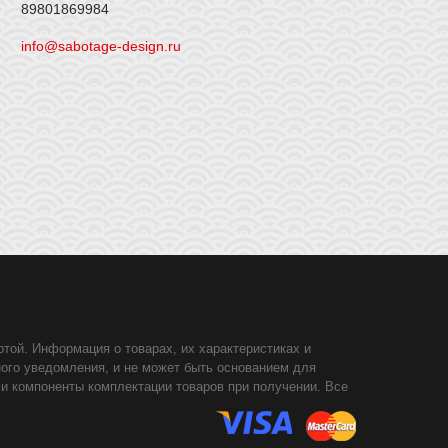
89801869984
info@sabotage-design.ru
той. Информация о товарах, их характеристиках и
ного уведомления, и не может быть основанием для
 и компоненты комплектации товаров при получении. Все