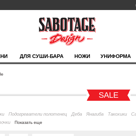
ХНИ
ДЛЯ СУШИ-БАРА
НОЖИ
УНИФОРМА
le
SALE
ки
Подогреватели полотенец
Деба
Янагиба
Такохики
С
точки
Показать еще