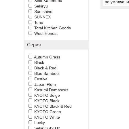
Seki-Kanenobu
по умолчан
Sekiryu
Sun shine
SUNNEX
Toho
Total Kitchen Goods
West Honest
Серия
Autumn Grass
Black
Black & Red
Blue Bamboo
Festival
Japan Plum
Kasumi Damascus
KYOTO Beige
KYOTO Black
KYOTO Black & Red
KYOTO Green
KYOTO White
Lucky
Sekiryu 420J2