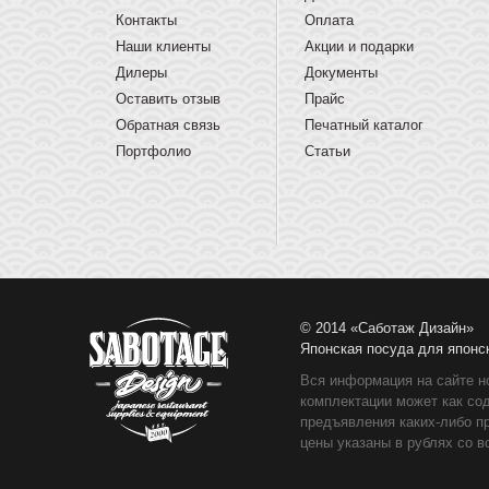
Контакты
Оплата
Наши клиенты
Акции и подарки
Дилеры
Документы
Оставить отзыв
Прайс
Обратная связь
Печатный каталог
Портфолио
Статьи
© 2014 «Саботаж Дизайн»
Японская посуда для японс
Вся информация на сайте н
комплектации может как со
предъявления каких-либо п
цены указаны в рублях со в