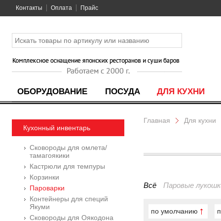
Контакты
Оплата
Прайс
ОБОРУДОВАНИЕ
ПОСУДА
ДЛЯ КУХНИ
Главная
Для кухни
Кухонный инвентарь
Сковороды для омлета/
тамагоякики
Кастрюли для темпуры
Корзинки
Всё
Паровые лукошк
Пароварки
Контейнеры для специй
Якуми
по умолчанию
п
Сковороды для Оякодона