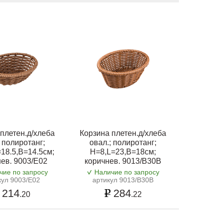
плетен.д/хлеба
Корзина плетен.д/хлеба
; полиротанг;
овал.; полиротанг;
18.5,B=14.5см;
H=8,L=23,B=18см;
ев. 9003/E02
коричнев. 9013/B30B
чие по запросу
Наличие по запросу
кул 9003/E02
артикул 9013/B30B
214
284
.20
.22