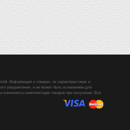
той. Информация о товарах, их характеристиках и
ного уведомления, и не может быть основанием для
 и компоненты комплектации товаров при получении. Все