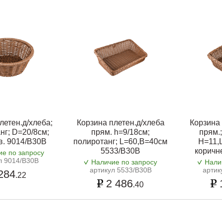
летен.д/хлеба;
Корзина плетен.д/хлеба
Корзина 
нг; D=20/8см;
прям. h=9/18см;
прям.
в. 9014/B30B
полиротанг; L=60,B=40см
H=11,
5533/B30B
коричн
ие по запросу
л 9014/B30B
Наличие по запросу
Нали
артикул 5533/B30B
артик
284
.22
2 486
.40