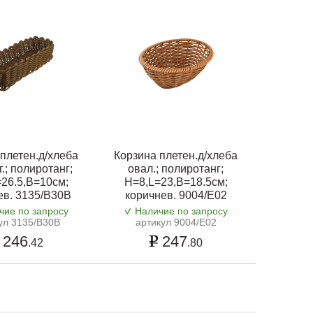
плетен.д/хлеба
Корзина плетен.д/хлеба
.; полиротанг;
овал.; полиротанг;
26.5,B=10см;
H=8,L=23,B=18.5см;
ев. 3135/B30B
коричнев. 9004/E02
чие по запросу
Наличие по запросу
ул 3135/B30B
артикул 9004/E02
246
247
.42
.80