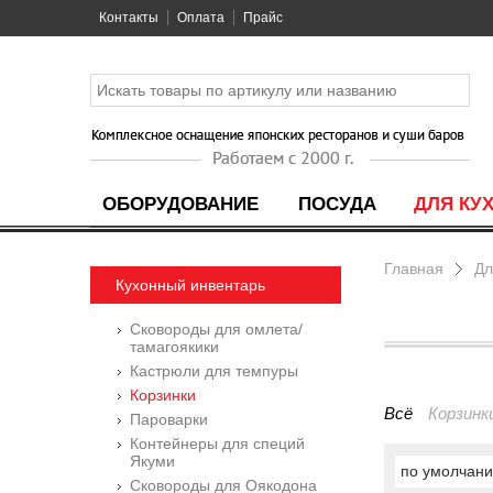
Контакты
Оплата
Прайс
ОБОРУДОВАНИЕ
ПОСУДА
ДЛЯ КУ
Главная
Дл
Кухонный инвентарь
Сковороды для омлета/
тамагоякики
Кастрюли для темпуры
Корзинки
Всё
Корзинк
Пароварки
Контейнеры для специй
Якуми
по умолчан
Сковороды для Оякодона