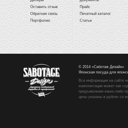
Оставить отзыв
Прайс
Обратная связь
Печатный каталог
Портфолио
Статьи
© 2014 «Саботаж Дизайн»
Японская посуда для японс
Вся информация на сайте н
комплектации может как со
предъявления каких-либо п
цены указаны в рублях со в