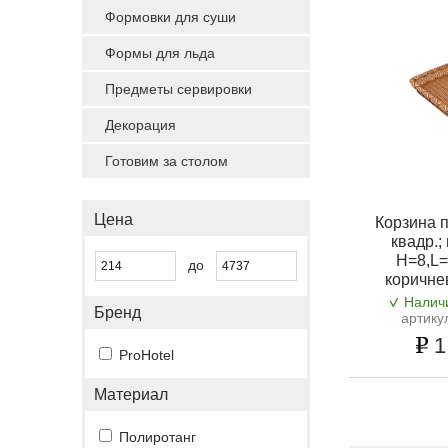
Формовки для суши
Формы для льда
Предметы сервировки
Декорация
Готовим за столом
Цена
Корзина п
квадр.;
H=8,L=
до
коричне
Налич
Бренд
артику
1
ProHotel
Материал
Полиротанг