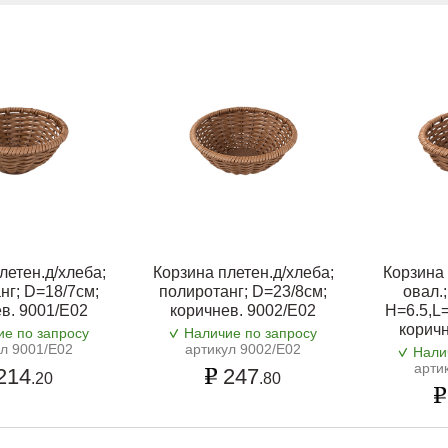
летен.д/хлеба;
Корзина плетен.д/хлеба;
Корзина 
нг; D=18/7см;
полиротанг; D=23/8см;
овал.
в. 9001/E02
коричнев. 9002/E02
H=6.5,L=
коричн
ие по запросу
Наличие по запросу
ул 9001/E02
артикул 9002/E02
Нали
арти
214
247
.20
.80