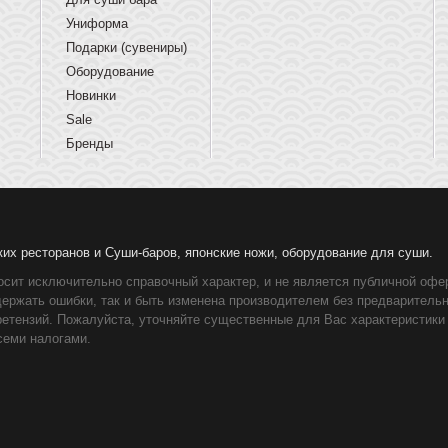
Униформа
Подарки (сувениры)
Оборудование
Новинки
Sale
Бренды
ких ресторанов и Суши-баров, японские ножи, оборудование для суши.
осит исключительно справочный характер, и не является публичной офер
держать ошибки, так и быть изменена производителем без предваритель
ретензий. Пожалуйста, уточняйте существенные для Вас характеристики
семи налогами.