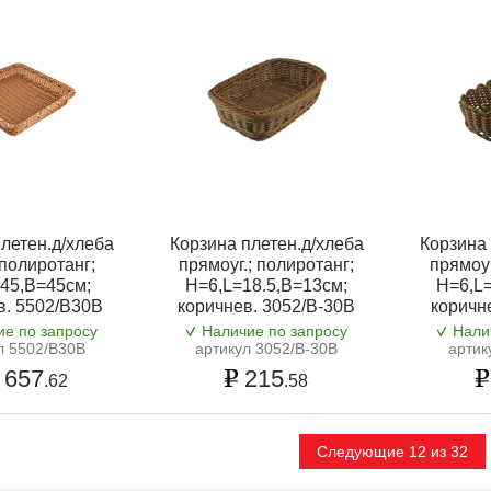
летен.д/хлеба
Корзина плетен.д/хлеба
Корзина 
 полиротанг;
прямоуг.; полиротанг;
прямоуг
45,B=45см;
H=6,L=18.5,B=13см;
H=6,L=
в. 5502/B30B
коричнев. 3052/B-30B
коричн
ие по запросу
Наличие по запросу
Нали
л 5502/B30B
артикул 3052/B-30B
артик
 657
215
.62
.58
Следующие 12 из 32