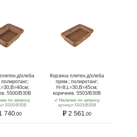
плетен.д/хлеба
Корзина плетен.д/хлеба
; полиротанг;
прям.; полиротанг;
L=30,B=40см;
H=8,L=30,B=45см;
ев. 5500/B30B
коричнев. 5503/B30B
чие по запросу
Наличие по запросу
ул 5500/B30B
артикул 5503/B30B
1 740
2 561
.00
.00