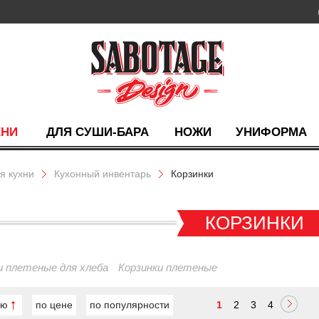
ХНИ
ДЛЯ СУШИ-БАРА
НОЖИ
УНИФОРМА
я кухни
Кухонный инвентарь
Корзинки
КОРЗИНКИ
и плетеные для хлеба
Корзинки плетеные
ию
по цене
по популярности
1
2
3
4