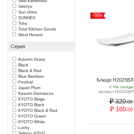
Seki-Kanenobu
Sekiryu
Sun shine
-50%
SUNNEX
Toho
Total Kitchen Goods
West Honest
Серия
Autumn Grass
Black
Black & Red
Blue Bamboo
Блюдо H2025B/
Festival
На складе
Japan Plum
артикул H2025B/
Kasumi Damascus
KYOTO Beige
320
.00
KYOTO Black
160
.00
KYOTO Black & Red
KYOTO Green
KYOTO White
Lucky
Sekiryu 420J2