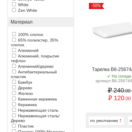
White
-50%
Zen White
Материал
100% хлопок
65% полиэстер, 35%
хлопок
Алюминий
Алюминий, покрытие
тефлон
Алюминий/дерево
Тарелка B6-25674
Антибактериальный
На складе
пластик
артикул B6-25674
Бамбук
Дерево
240
.00
Железо
120
.00
Каменная керамика
Керамика
Нержавеющая сталь
Нержавеющая сталь/
Дерево
по умолчанию
п
Пластик
Пластик 100% Меламин