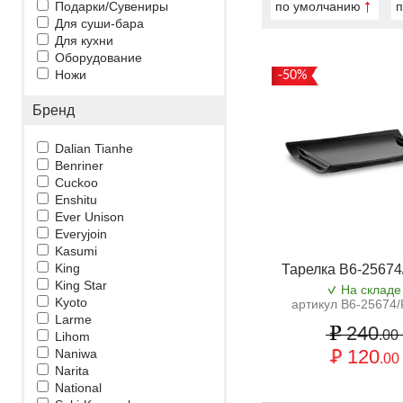
Подарки/Сувениры
по умолчанию
п
Для суши-бара
Для кухни
Оборудование
Ножи
-50%
Бренд
Dalian Tianhe
Benriner
Cuckoo
Enshitu
Ever Unison
Everyjoin
Kasumi
King
Тарелка B6-25674
King Star
На складе
Kyoto
артикул B6-25674
Larme
240
.00
Lihom
120
Naniwa
.00
Narita
National