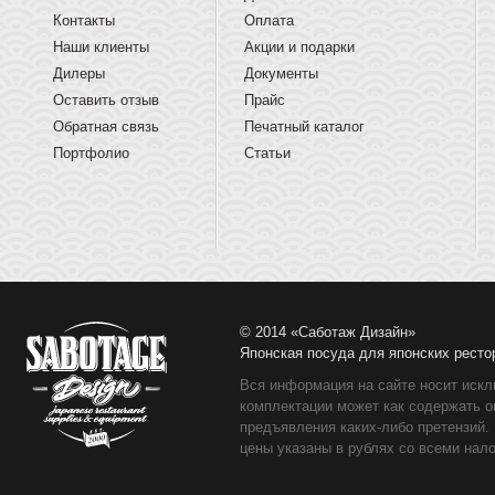
Контакты
Оплата
Наши клиенты
Акции и подарки
Дилеры
Документы
Оставить отзыв
Прайс
Обратная связь
Печатный каталог
Портфолио
Статьи
© 2014 «Саботаж Дизайн»
Японская посуда для японских ресто
Вся информация на сайте носит искл
комплектации может как содержать о
предъявления каких-либо претензий.
цены указаны в рублях со всеми нало