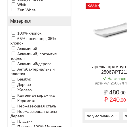
White
-50%
Zen White
Материал
100% хлопок
65% полиэстер, 35%
хлопок
Алюминий
Алюминий, покрытие
тефлон
Алюминий/дерево
Тарелка прямоуг
Антибактериальный
25067/PT21
пластик
На складе
Бамбук
артикул 25067/P
Дерево
Железо
480
.00
Каменная керамика
240
.00
Керамика
Нержавеющая сталь
Нержавеющая сталь/
Дерево
по умолчанию
п
Пластик
Пластик 100% Меламин