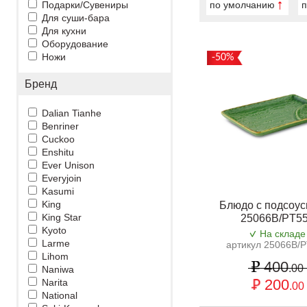
Подарки/Сувениры
по умолчанию
п
Для суши-бара
Для кухни
Оборудование
Ножи
-50%
Бренд
Dalian Tianhe
Benriner
Cuckoo
Enshitu
Ever Unison
Everyjoin
Kasumi
King
Блюдо с подсоус
King Star
25066B/PT5
Kyoto
На складе
Larme
артикул 25066B/
Lihom
400
.00
Naniwa
200
Narita
.00
National