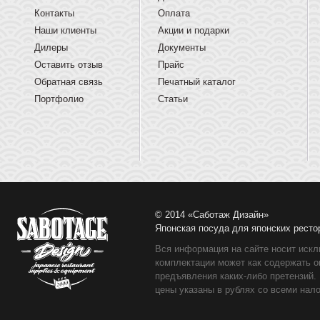
Контакты
Оплата
Наши клиенты
Акции и подарки
Дилеры
Документы
Оставить отзыв
Прайс
Обратная связь
Печатный каталог
Портфолио
Статьи
© 2014 «Саботаж Дизайн»
Японская посуда для японских ресто
Вся информация на сайте носит искл
комплектации может как содержать о
предъявления каких-либо претензий.
цены указаны в рублях со всеми нало