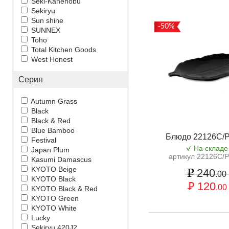
Seki-Kanenobu
Sekiryu
Sun shine
-50%
SUNNEX
Toho
Total Kitchen Goods
West Honest
Серия
Autumn Grass
Black
Black & Red
Blue Bamboo
Блюдо 22126C/
Festival
На складе
Japan Plum
артикул 22126C/
Kasumi Damascus
KYOTO Beige
240
.00
KYOTO Black
120
.00
KYOTO Black & Red
KYOTO Green
KYOTO White
Lucky
Sekiryu 420J2