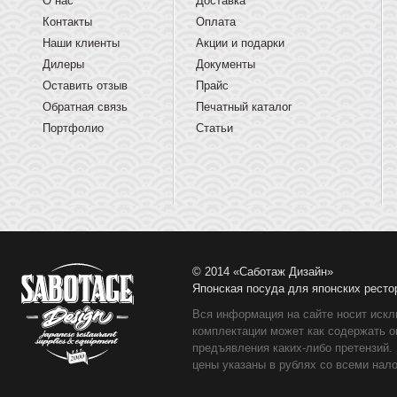
О нас
Доставка
Контакты
Оплата
Наши клиенты
Акции и подарки
Дилеры
Документы
Оставить отзыв
Прайс
Обратная связь
Печатный каталог
Портфолио
Статьи
© 2014 «Саботаж Дизайн»
Японская посуда для японских ресто
Вся информация на сайте носит искл
комплектации может как содержать о
предъявления каких-либо претензий.
цены указаны в рублях со всеми нало