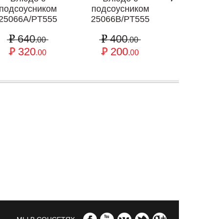
подсоусником
подсоусником
H2022E/
25066A/PT555
25066B/PT555
88
640
400
44
.00
.00
320
200
.00
.00