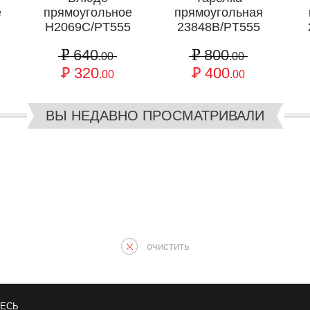
е
прямоугольное
прямоугольная
H2069C/PT555
23848В/PT555
640
800
.00
.00
320
400
.00
.00
ВЫ НЕДАВНО ПРОСМАТРИВАЛИ
очистить
ЕСЬ