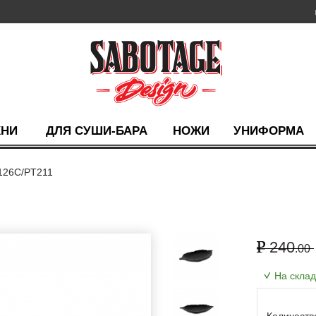
ХНИ
ДЛЯ СУШИ-БАРА
НОЖИ
УНИФОРМА
126C/PT211
240
.00
На скла