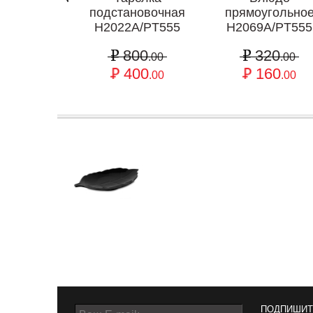
подстановочная
прямоугольно
H2022A/PT555
H2069A/PT555
800
320
.00
.00
400
160
.00
.00
ПОДПИШИТ