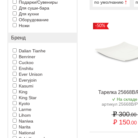
Подарки/Сувениры
по умолчанию
п
Для суши-бара
Для кухни
Оборудование
Ножи
-50%
Бренд
Dalian Tianhe
Benriner
Cuckoo
Enshitu
Ever Unison
Everyjoin
Kasumi
King
Тарелка 25668B
King Star
На складе
Kyoto
артикул 25668B/
Larme
300
.00
Lihom
150
Naniwa
.00
Narita
National