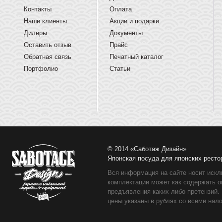
Контакты
Оплата
Наши клиенты
Акции и подарки
Дилеры
Документы
Оставить отзыв
Прайс
Обратная связь
Печатный каталог
Портфолио
Статьи
© 2014 «Саботаж Дизайн»
Японская посуда для японских ресто
Вся информация на сайте носит искл
комплектации может как содержать о
предъявления каких-либо претензий.
цены указаны в рублях со всеми нало