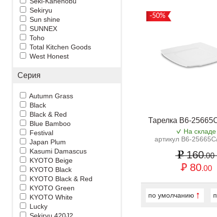
Seki-Kanenobu
Sekiryu
-50%
Sun shine
SUNNEX
Toho
Total Kitchen Goods
West Honest
Серия
Autumn Grass
Black
Black & Red
Тарелка B6-25665
Blue Bamboo
На складе
Festival
артикул B6-25665C
Japan Plum
Kasumi Damascus
160
.00
KYOTO Beige
80
.00
KYOTO Black
KYOTO Black & Red
KYOTO Green
по умолчанию
п
KYOTO White
Lucky
Sekiryu 420J2