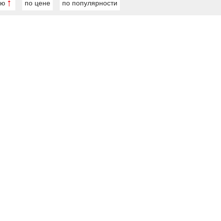
ию
по цене
по популярности