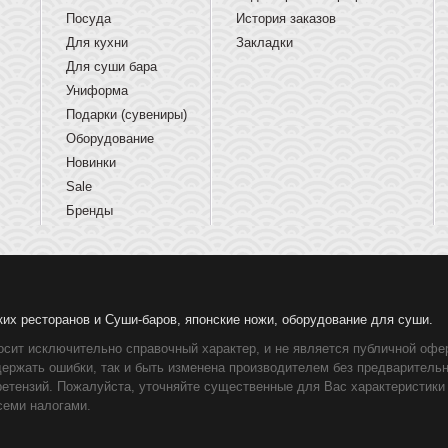
Посуда
История заказов
Для кухни
Закладки
Для суши бара
Униформа
Подарки (сувениры)
Оборудование
Новинки
Sale
Бренды
ких ресторанов и Суши-баров, японские ножи, оборудование для суши.
осит исключительно справочный характер, и не является публичной офер
держать ошибки, так и быть изменена производителем без предваритель
ретензий. Пожалуйста, уточняйте существенные для Вас характеристики
семи налогами.