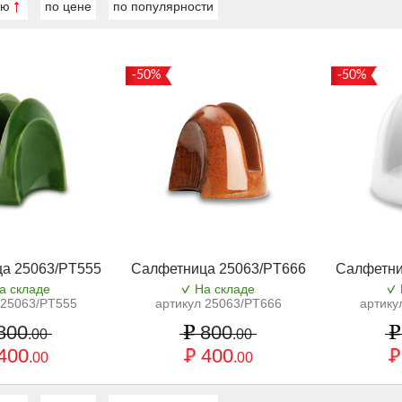
ию
по цене
по популярности
-50%
-50%
а 25063/PT555
Салфетница 25063/PT666
Салфетни
а складе
На складе
 25063/PT555
артикул 25063/PT666
артику
800
800
.00
.00
400
400
.00
.00