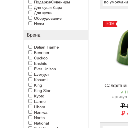
Подарки/Сувениры
по умолчан
Для суши-бара
Для кухни
Оборудование
Ножи
-50%
Бренд
Dalian Tianhe
Benriner
Cuckoo
Enshitu
Ever Unison
Everyjoin
Kasumi
King
Салфетниц
King Star
Н
Kyoto
артикул
Larme
Lihom
Naniwa
Narita
National