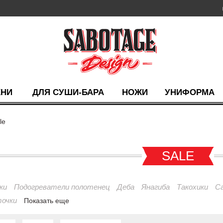
ХНИ
ДЛЯ СУШИ-БАРА
НОЖИ
УНИФОРМА
le
SALE
ки
Подогреватели полотенец
Деба
Янагиба
Такохики
С
точки
Показать еще