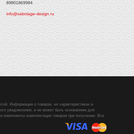
89801869984
info@sabotage-design.ru
той. Информация о товарах, их характеристиках и
ного уведомления, и не может быть основанием для
 и компоненты комплектации товаров при получении. Все