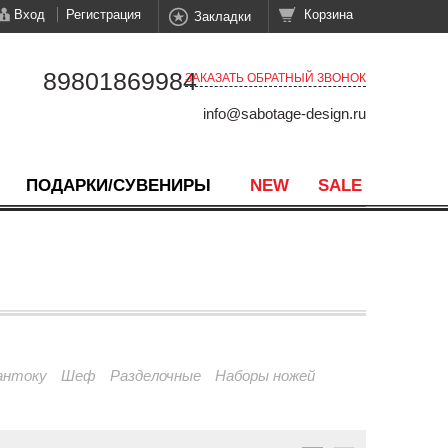
Вход
Регистрация
Корзина
Закладки
89801869984
ЗАКАЗАТЬ ОБРАТНЫЙ ЗВОНОК
info@sabotage-design.ru
ПОДАРКИ/СУВЕНИРЫ
NEW
SALE
антоку
Шеф
Разделочные
Наборы ножей