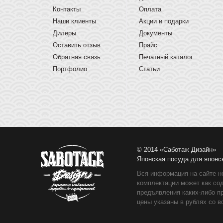
Контакты
Оплата
Наши клиенты
Акции и подарки
Дилеры
Документы
Оставить отзыв
Прайс
Обратная связь
Печатный каталог
Портфолио
Статьи
© 2014 «Саботаж Дизайн»
Японская посуда для японс
Вся информация на сайте н
комплектации может как со
предъявления каких-либо п
цены указаны в рублях со в