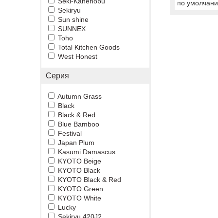
Seki-Kanenobu
по умолчан
Sekiryu
Sun shine
SUNNEX
Toho
Total Kitchen Goods
West Honest
Серия
Autumn Grass
Black
Black & Red
Blue Bamboo
Festival
Japan Plum
Kasumi Damascus
KYOTO Beige
KYOTO Black
KYOTO Black & Red
KYOTO Green
KYOTO White
Lucky
Sekiryu 420J2