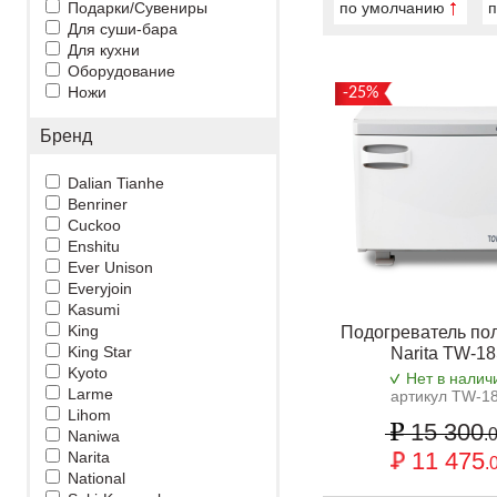
Подарки/Сувениры
по умолчанию
п
Для суши-бара
Для кухни
Оборудование
Ножи
-25%
Бренд
Dalian Tianhe
Benriner
Cuckoo
Enshitu
Ever Unison
Everyjoin
Kasumi
King
Подогреватель по
King Star
Narita TW-1
Kyoto
Нет в налич
Larme
артикул TW-1
Lihom
15 300
.
Naniwa
11 475
Narita
.
National