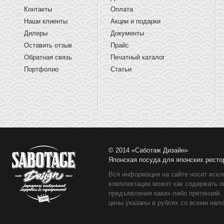
Контакты
Оплата
Наши клиенты
Акции и подарки
Дилеры
Документы
Оставить отзыв
Прайс
Обратная связь
Печатный каталог
Портфолио
Статьи
© 2014 «Саботаж Дизайн»
Японская посуда для японских ресто
Вся информация на сайте носит искл
комплектации может как содержать о
предъявления каких-либо претензий.
цены указаны в рублях со всеми нало