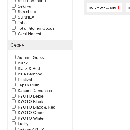
Seki-Kanenobu
Sekiryu
по умолчанию
п
Sun shine
SUNNEX
Toho
Total Kitchen Goods
West Honest
Серия
Autumn Grass
Black
Black & Red
Blue Bamboo
Festival
Japan Plum
Kasumi Damascus
KYOTO Beige
KYOTO Black
KYOTO Black & Red
KYOTO Green
KYOTO White
Lucky
Sekiryu 420J2